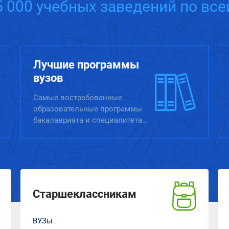
5 000 учебных заведений по все
Лучшие программы
вузов
Самые востребованные
образовательные программы
бакалавриата и специалитета
России
Старшеклассникам
ВУЗы