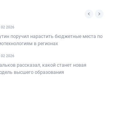
 02 2026
25 02 2026
утин поручил нарастить бюджетные места по
В Госдум
иотехнологиям в регионах
психолог
дипломир
 02 2026
20 02 2026
альков рассказал, какой станет новая
одель высшего образования
Гомельск
студенто
главным
конфере