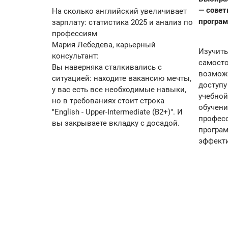
— совет
На сколько английский увеличивает
програ
зарплату: статистика 2025 и анализ по
профессиям
Мария Лебедева, карьерный
Изучить
консультант:
самосто
Вы наверняка сталкивались с
возможн
ситуацией: находите вакансию мечты,
доступу
у вас есть все необходимые навыки,
учебной
но в требованиях стоит строка
обучени
"English - Upper-Intermediate (B2+)". И
профес
вы закрываете вкладку с досадой.
програм
эффект