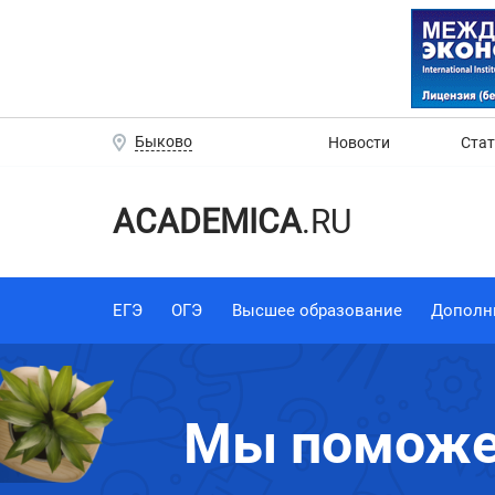
Быково
Новости
Ста
ACADEMICA
.RU
ЕГЭ
ОГЭ
Высшее образование
Дополн
Мы поможем