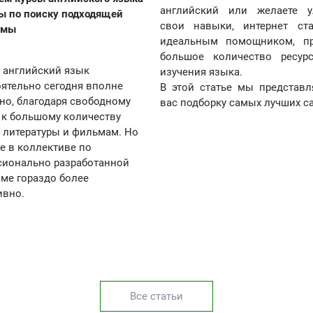
английский или желаете у
ы по поиску подходящей
свои навыки, интернет ста
ммы
идеальным помощником, пр
большое количество ресур
 английский язык
изучения языка.
ятельно сегодня вполне
В этой статье мы представл
о, благодаря свободному
вас подборку самых лучших с
 к большому количеству
 литературы и фильмам. Но
е в коллективе по
сионально разработанной
ме гораздо более
ивно.
Все статьи