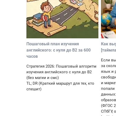
Пошаговый план изучения
Как выу
английского: с нуля до B2 за 600
[таймла
часов
Если вы
за скол
Стратегия 2026: Пошаговый алгоритм
язык и 
изучения английского с нуля до B2
свободн
(без магии и смс)
и марке
TL; DR (Краткий маршрут для тех, кто
попали 
спешит)
данных:
образов
(ФГОС 2
СПбГУ, 