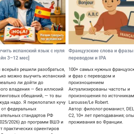
чить испанский язык с нуля
Французские слова и фразы 
йн 3–12 мес]
переводом и IPA
 всерьёз решили разобраться,
100+ самых нужных французс
ько можно выучить испанский
и фраз с переводом и
реально ли дойти до
произношением
ого владения — без иллюзий
Актуализированы частоты и
тинговых обещаний, — то вы
произношения по источникам
куда надо. Я перелопатил кучу
Larousse/Le Robert.
 от федеральных
Автор: филолог-романист, DE
ательных стандартов РФ
C2, 10+ лет преподавания; оп
025/2026) до программ ВШЭ и
проживания во Франции.
от практических ориентиров