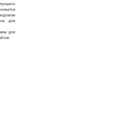
лучшить
новится
едлагая
сов для
яем для
айтов.