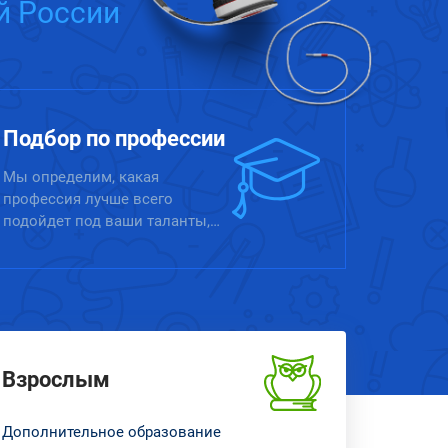
й России
Подбор по профессии
Мы определим, какая
профессия лучше всего
подойдет под ваши таланты,
склонности и предыдущий
опыт
Взрослым
Дополнительное образование