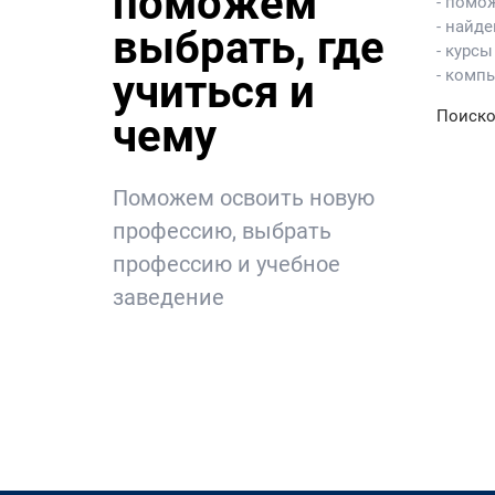
поможем
- помо
- найд
выбрать, где
- курсы
- комп
учиться и
Поиско
чему
Поможем освоить новую
профессию, выбрать
профессию и учебное
заведение