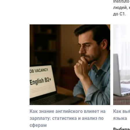
Institut
людей, 
до C1.
Как знание английского влияет на
Как вы
зарплату: статистика и анализ по
языка
сферам
Выбирае