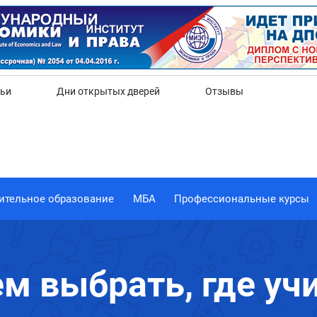
Да
Нет
тьи
Дни открытых дверей
Отзывы
ительное образование
МБА
Профессиональные курсы
 выбрать, где учи